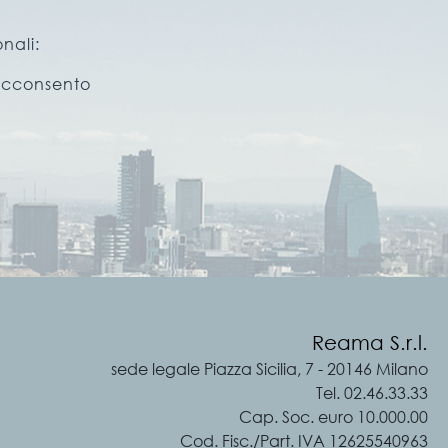
nali:
cconsento
Reama S.r.l.
sede legale Piazza Sicilia, 7 - 20146 Milano
Tel. 02.46.33.33
Cap. Soc. euro 10.000.00
Cod. Fisc./Part. IVA 12625540963