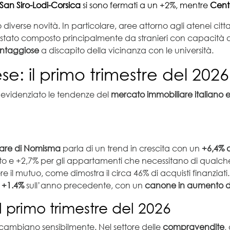
-San Siro-Lodi-Corsica
si sono fermati a un +2%, mentre
Centr
 diverse novità. In particolare, aree attorno agli atenei cit
 è stato composto principalmente da stranieri con capacità d
antaggiose
a discapito della vicinanza con le università.
: il primo trimestre del 2026
o evidenziato le tendenze del
mercato immobiliare italiano e
iare di Nomisma
parla di un trend in crescita con un
+6,4% d
ato e +2,7% per gli appartamenti che necessitano di qualche i
 mutuo, come dimostra il circa 46% di acquisti finanziati.
n
+1.4%
sull’anno precedente, con un
canone in aumento d
 primo trimestre del 2026
i cambiano sensibilmente. Nel settore delle
compravendite
,