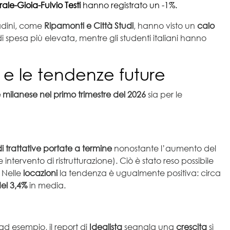
ale-Gioia-Fulvio Testi
hanno registrato un -1%.
tadini, come
Ripamonti e Città Studi
, hanno visto un
calo
i spesa più elevata, mentre gli studenti italiani hanno
 e le tendenze future
 milanese nel primo trimestre del 2026
sia per le
i trattative portate a termine
nonostante l’aumento del
ntervento di ristrutturazione). Ciò è stato reso possibile
 Nelle
locazioni
la tendenza è ugualmente positiva: circa
el 3,4%
in media.
 ad esempio, il report di
Idealista
segnala una
crescita
sì