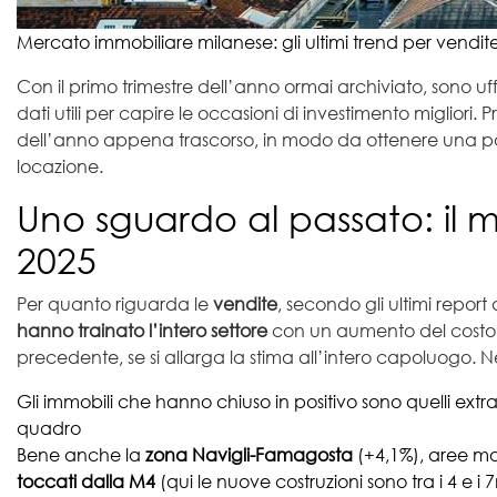
Mercato immobiliare milanese: gli ultimi trend per vendite 
Con il primo trimestre dell’anno ormai archiviato, sono uff
dati utili per capire le occasioni di investimento migliori. 
dell’anno appena trascorso, in modo da ottenere una pano
locazione.
Uno sguardo al passato: il 
2025
Per quanto riguarda le
vendite
, secondo gli ultimi repo
hanno trainato l’intero settore
con un aumento del costo
precedente, se si allarga la stima all’intero capoluogo. Ne
Gli immobili che hanno chiuso in positivo sono quelli extra 
quadro
Bene anche la
zona Navigli-Famagosta
(+4,1%), aree 
toccati dalla M4
(qui le nuove costruzioni sono tra i 4 e i 