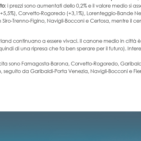
to
: i prezzi sono aumentati dello 0,2% e il valore medio si a
5,5%), Corvetto-Rogoredo (+3,1%), Lorenteggio-Bande Nere 
 Siro-Trenno-Figino, Navigli-Bocconi e Certosa, mentre il cent
land continuano a essere vivaci. Il canone medio in città è 
quindi di una ripresa che fa ben sperare per il futuro). Inter
rescita sono Famagosta-Barona, Corvetto-Rogoredo, Garibaldi-
o, seguito da Garibaldi-Porta Venezia, Navigli-Bocconi e Fier