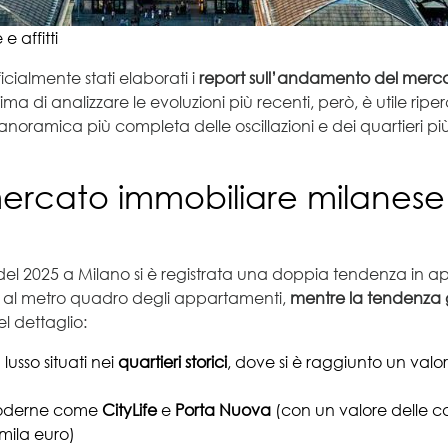
e affitti
icialmente stati elaborati i
report sull’andamento del merc
Prima di analizzare le evoluzioni più recenti, però, è utile ri
ramica più completa delle oscillazioni e dei quartieri più
mercato immobiliare milanese 
rt del 2025 a Milano si è registrata una doppia tendenza in
 al metro quadro degli appartamenti,
mentre la tendenza g
l dettaglio:
lusso situati nei
quartieri storici
, dove si è raggiunto un valo
moderne come
CityLife
e
Porta Nuova
(con un valore delle ca
7mila euro)