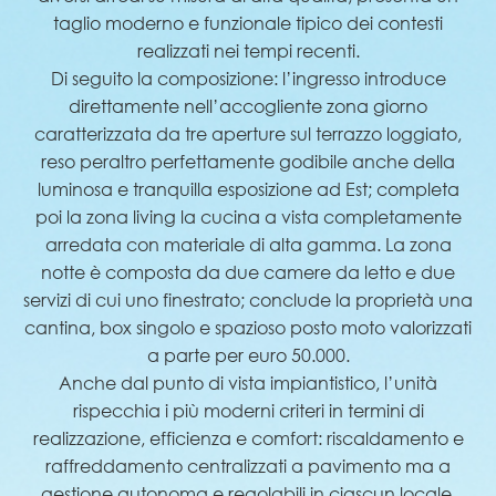
taglio moderno e funzionale tipico dei contesti
realizzati nei tempi recenti.
Di seguito la composizione: l’ingresso introduce
direttamente nell’accogliente zona giorno
caratterizzata da tre aperture sul terrazzo loggiato,
reso peraltro perfettamente godibile anche della
luminosa e tranquilla esposizione ad Est; completa
poi la zona living la cucina a vista completamente
arredata con materiale di alta gamma. La zona
notte è composta da due camere da letto e due
servizi di cui uno finestrato; conclude la proprietà una
cantina, box singolo e spazioso posto moto valorizzati
a parte per euro 50.000.
Anche dal punto di vista impiantistico, l’unità
rispecchia i più moderni criteri in termini di
realizzazione, efficienza e comfort: riscaldamento e
raffreddamento centralizzati a pavimento ma a
gestione autonoma e regolabili in ciascun locale,