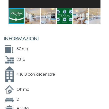
INFORMAZIONI
87 mq
2015
4 su 8 con ascensore
Ottimo
2
A vista