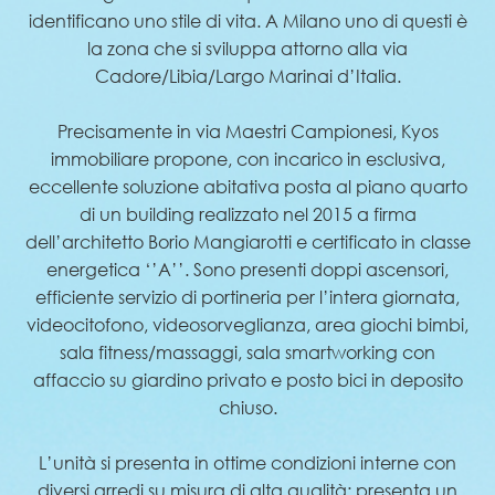
identificano uno stile di vita. A Milano uno di questi è
la zona che si sviluppa attorno alla via
Cadore/Libia/Largo Marinai d’Italia.
Precisamente in via Maestri Campionesi, Kyos
immobiliare propone, con incarico in esclusiva,
eccellente soluzione abitativa posta al piano quarto
di un building realizzato nel 2015 a firma
dell’architetto Borio Mangiarotti e certificato in classe
energetica ‘’A’’. Sono presenti doppi ascensori,
efficiente servizio di portineria per l’intera giornata,
videocitofono, videosorveglianza, area giochi bimbi,
sala fitness/massaggi, sala smartworking con
affaccio su giardino privato e posto bici in deposito
chiuso.
L’unità si presenta in ottime condizioni interne con
diversi arredi su misura di alta qualità; presenta un