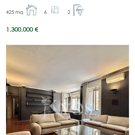
425 mq
6
2
1.300.000 €