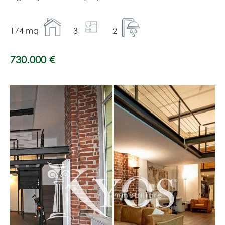
174 mq
3
2
730.000 €