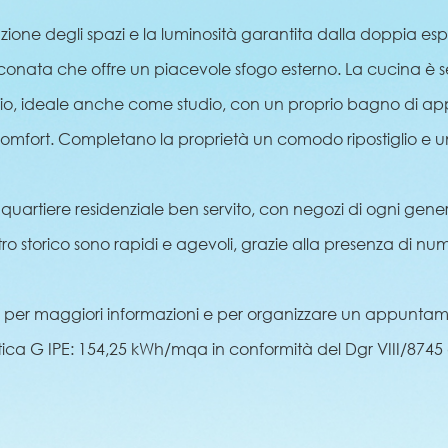
zione degli spazi e la luminosità garantita dalla doppia espo
alconata che offre un piacevole sfogo esterno. La cucina 
izio, ideale anche come studio, con un proprio bagno di a
omfort. Completano la proprietà un comodo ripostiglio e u
 quartiere residenziale ben servito, con negozi di ogni gene
ro storico sono rapidi e agevoli, grazie alla presenza di nume
 per maggiori informazioni e per organizzare un appuntamen
ica G IPE: 154,25 kWh/mqa in conformità del Dgr VIII/8745